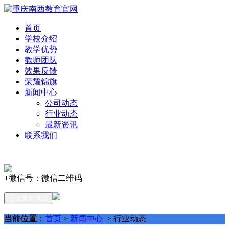
首页
学校介绍
教学优势
教师团队
效果反馈
荣耀锦旗
新闻中心
公司动态
行业动态
最新资讯
联系我们
咨询热线：400-028-2823
+
微信号：
微信二维码
点击复制微信
当前位置
：
首页
>
新闻中心
> 行业动态